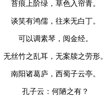
苔痕上阶绿，草色入帘青。
谈笑有鸿儒，往来无白丁。
可以调素琴，阅金经。
无丝竹之乱耳，无案牍之劳形。
南阳诸葛庐，西蜀子云亭。
孔子云：何陋之有？