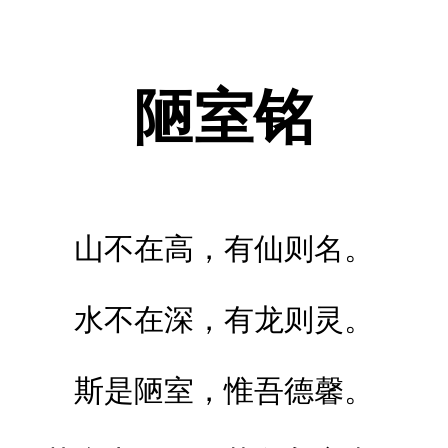
陋室铭
山不在高，有仙则名。
水不在深，有龙则灵。
斯是陋室，惟吾德馨。